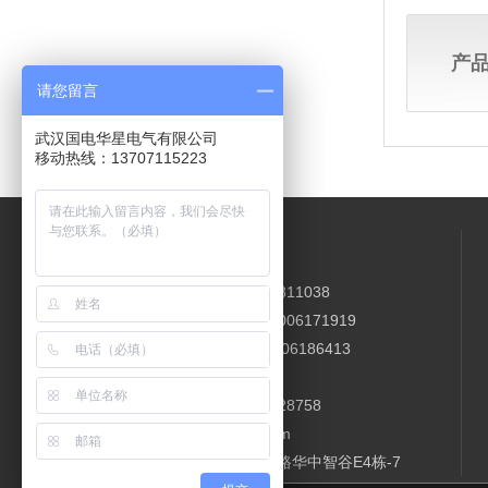
产
请您留言
武汉国电华星电气有限公司
移动热线：13707115223
联系方式
销售电话：027-84828685 84811038
售后电话：027-84876207 13006171919
移动电话：13707115223 13006186413
物流查询：027-84876207
联系Q Q：1134660889 471328758
公司邮箱：hxdq@whgdhx.com
公司地址：武汉市汉阳区海棠路华中智谷E4栋-7