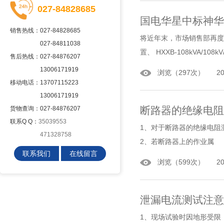
027-84828685
国电华星中标神华
销售热线：027-84828685
将近年末，市场销售部再度传
027-84811038
置、 HXXB-108kVA/108kV
售后热线：027-84876207
13006171919
浏览（297次） 2016
移动电话：13707115223
13006171919
断路器的绝缘电阻
货物查询：027-84876207
联系Q Q：
35039553
1、对于断路器的绝缘电阻
471328758
2、若断路器上的作业属
联系我们
在线留言
浏览（599次） 2016
泄漏电流测试注意
1、现场试验时因地形受限