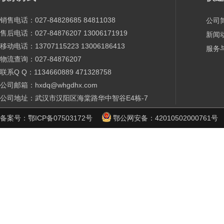
销售电话：027-84828685 84811038
公司
售后电话：027-84876207 13006171919
新闻
移动电话：13707115223 13006186413
服务
物流查询：027-84876207
联系Q Q：1134660889 471328758
公司邮箱：hxdq@whgdhx.com
公司地址：武汉市汉阳区海棠路华中智谷E4栋-7
备案号：
鄂ICP备07503172号
鄂公网安备：
42010502000761号